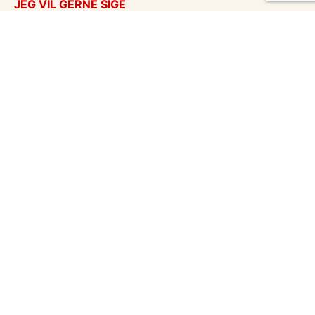
JEG VIL GERNE SIGE
Takkekort
Tænker på dig
Kærlighed
God bedring
Flyttekort
Kondolencer
Årstider
Venskabskort
Undskyld
Enhver anledning
eCards in English
Vykort på svensk
Vores mission
Hent postkort
Om 123kort
Blog