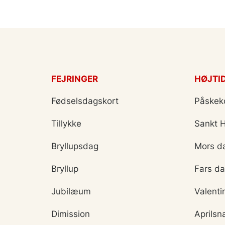
FEJRINGER
HØJTI
Fødselsdagskort
Påskek
Tillykke
Sankt 
Bryllupsdag
Mors d
Bryllup
Fars d
Jubilæum
Valenti
Dimission
Aprilsn