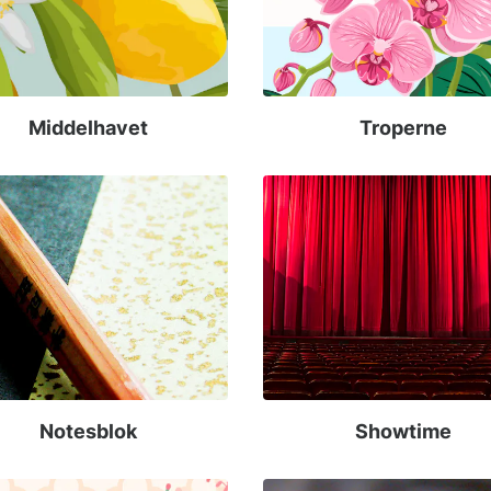
Middelhavet
Troperne
Notesblok
Showtime