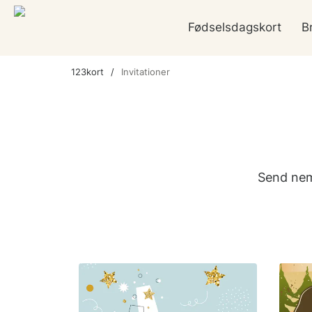
Fødselsdagskort
B
123kort
Invitationer
Send nemt