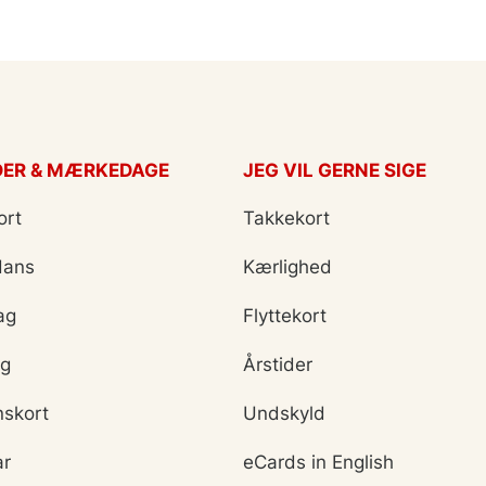
DER & MÆRKEDAGE
JEG VIL GERNE SIGE
ort
Takkekort
Hans
Kærlighed
ag
Flyttekort
ag
Årstider
nskort
Undskyld
ar
eCards in English