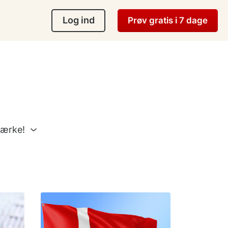
Log ind
Prøv gratis i 7 dage
mærke!