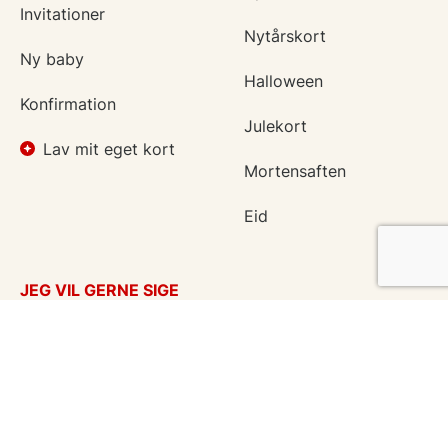
Invitationer
Nytårskort
lave dit eget
Ny baby
kort til valentinsdag
Halloween
Konfirmation
Julekort
Lav mit eget kort
Nostalgiske ekort til valentinsdag
Mortensaften
Eid
JEG VIL GERNE SIGE
Takkekort
Tænker på dig
Kærlighed
God bedring
Søde ekort til valentinsdag
Flyttekort
Kondolencer