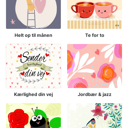
Helt op til månen
Te for to
Kærlighed din vej
Jordbær & jazz