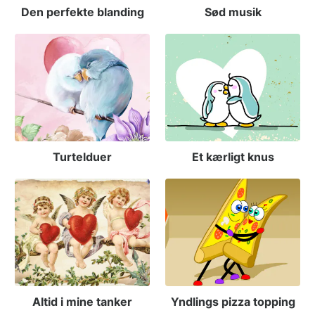
Den perfekte blanding
Sød musik
Turtelduer
Et kærligt knus
Altid i mine tanker
Yndlings pizza topping