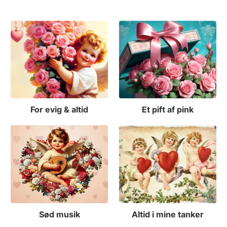
For evig & altid
Et pift af pink
Sød musik
Altid i mine tanker