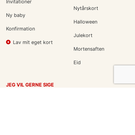
Invitationer
Nytårskort
Ny baby
Halloween
Konfirmation
Julekort
Lav mit eget kort
Mortensaften
Eid
JEG VIL GERNE SIGE
Takkekort
Tænker på dig
Kærlighed
God bedring
Flyttekort
Kondolencer