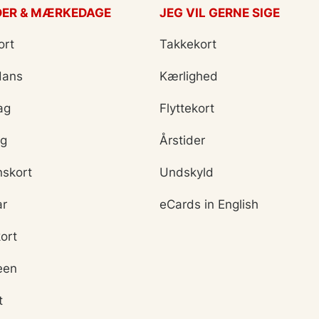
DER & MÆRKEDAGE
JEG VIL GERNE SIGE
ort
Takkekort
Hans
Kærlighed
ag
Flyttekort
ag
Årstider
nskort
Undskyld
ar
eCards in English
ort
een
t