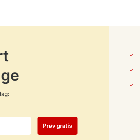
rt
age
dag:
Prøv gratis