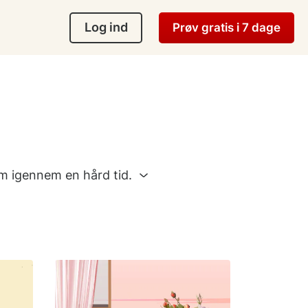
Log ind
Prøv gratis i 7 dage
em igennem en hård tid.