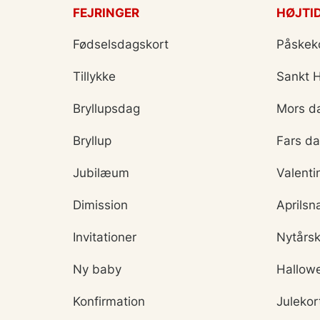
FEJRINGER
HØJTI
Fødselsdagskort
Påskek
Tillykke
Sankt 
Bryllupsdag
Mors d
Bryllup
Fars d
Jubilæum
Valenti
Dimission
Aprilsn
Invitationer
Nytårsk
Ny baby
Hallow
Konfirmation
Julekor