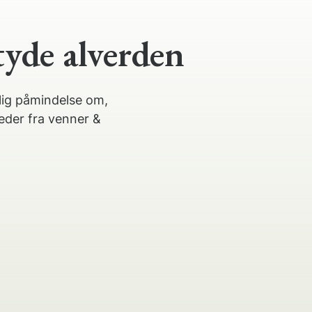
tyde alverden
lig påmindelse om,
eder fra venner &