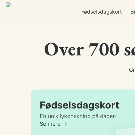
Fødselsdagskort
B
Over 700 sø
Gr
Fødselsdagskort
En unik lykønskning på dagen
Se mere