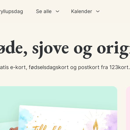
ryllupsdag
Se alle
Kalender
de, sjove og orig
atis e-kort, fødselsdagskort og postkort fra 123kort