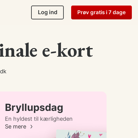
Log ind
Prøv gratis i 7 dage
inale e-kort
.dk
Bryllupsdag
En hyldest til kærligheden
Se mere