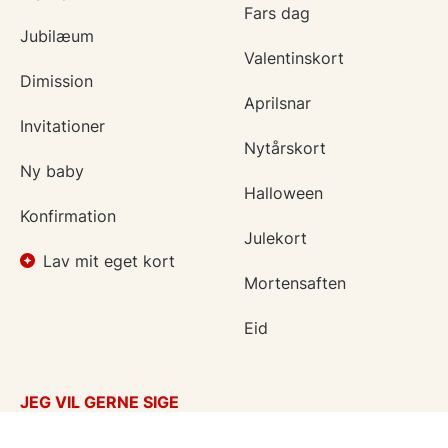
Fars dag
Jubilæum
Valentinskort
Dimission
Aprilsnar
Invitationer
Nytårskort
Ny baby
Halloween
Konfirmation
Julekort
Lav mit eget kort
Mortensaften
Eid
JEG VIL GERNE SIGE
Takkekort
Tænker på dig