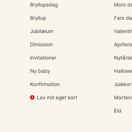
Bryllupsdag
Mors d
Bryllup
Fars d
Jubilæum
Valenti
Dimission
Aprilsn
Invitationer
Nytårsk
Ny baby
Hallow
Konfirmation
Julekor
Lav mit eget kort
Morten
Eid