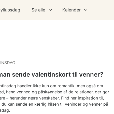
ryllupsdag
Se alle
Kalender
INSDAG
an sende valentinskort til venner?
entinsdag handler ikke kun om romantik, men også om
ed, hengivenhed og påskønnelse af de relationer, der gør
gere – herunder nære venskaber. Find her inspiration til,
 du kan sende en kærlig hilsen til veninder og venner på
nsdag.