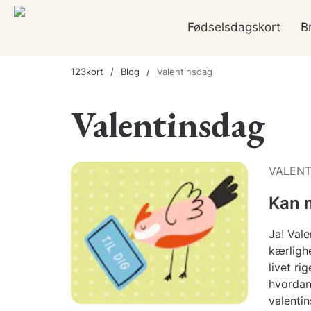
Fødselsdagskort
B
123kort
Blog
Valentinsdag
Valentinsdag
VALENT
Kan m
Ja! Val
kærligh
livet ri
hvordan
valenti