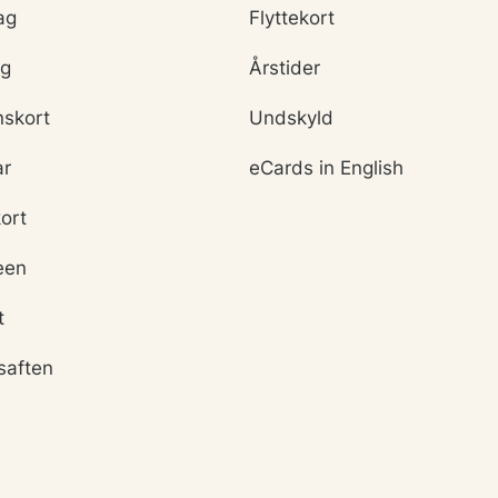
ag
Flyttekort
ag
Årstider
nskort
Undskyld
ar
eCards in English
ort
een
t
saften