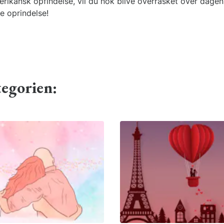
erikansk opfindelse, vil du nok blive overrasket over dagen
e oprindelse!
tegorien: