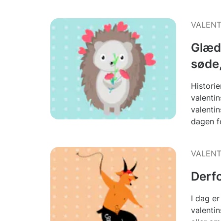
VALENT
Glæde
søde,
Histori
valentin
valenti
dagen f
VALENT
Derfo
I dag e
valenti