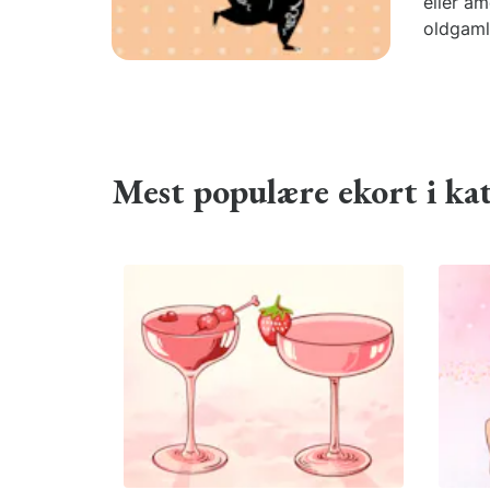
eller am
oldgaml
Mest populære ekort i ka