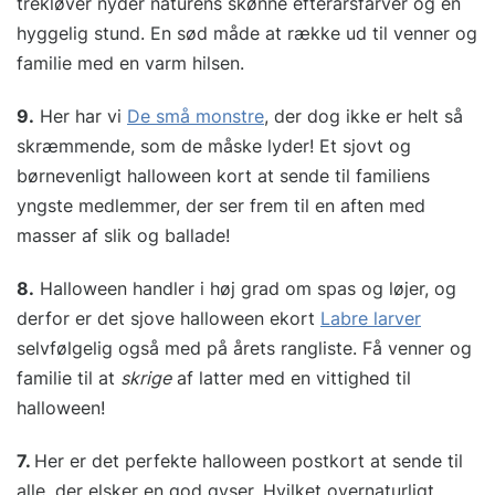
trekløver nyder naturens skønne efterårsfarver og en
hyggelig stund. En sød måde at række ud til venner og
familie med en varm hilsen.
9.
Her har vi
De små monstre
, der dog ikke er helt så
skræmmende, som de måske lyder! Et sjovt og
børnevenligt halloween kort at sende til familiens
yngste medlemmer, der ser frem til en aften med
masser af slik og ballade!
8.
Halloween handler i høj grad om spas og løjer, og
derfor er det sjove halloween ekort
Labre larver
selvfølgelig også med på årets rangliste. Få venner og
familie til at
skrige
af latter med en vittighed til
halloween!
7.
Her er det perfekte halloween postkort at sende til
alle, der elsker en god gyser. Hvilket overnaturligt