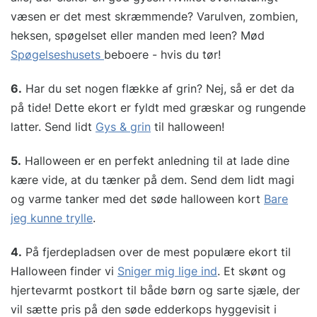
væsen er det mest skræmmende? Varulven, zombien,
heksen, spøgelset eller manden med leen? Mød
Spøgelseshusets
beboere - hvis du tør!
6.
Har du set nogen flække af grin? Nej, så er det da
på tide! Dette ekort er fyldt med græskar og rungende
latter. Send lidt
Gys & grin
til halloween!
5.
Halloween er en perfekt anledning til at lade dine
kære vide, at du tænker på dem. Send dem lidt magi
og varme tanker med det søde halloween kort
Bare
jeg kunne trylle
.
4.
På fjerdepladsen over de mest populære ekort til
Halloween finder vi
Sniger mig lige ind
. Et skønt og
hjertevarmt postkort til både børn og sarte sjæle, der
vil sætte pris på den søde edderkops hyggevisit i