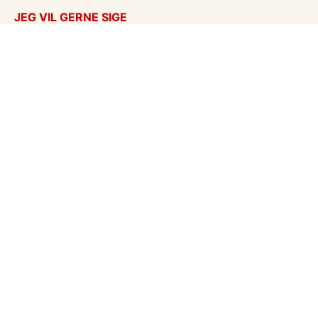
JEG VIL GERNE SIGE
Takkekort
Tænker på dig
Kærlighed
God bedring
Flyttekort
Kondolencer
Årstider
Venskabskort
Undskyld
Enhver anledning
eCards in English
Vykort på svensk
Vores mission
Hent postkort
Om 123kort
Blog