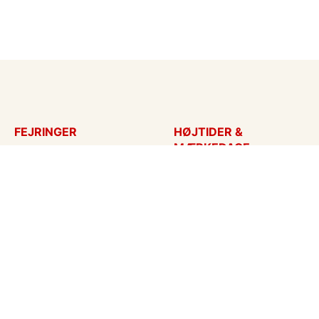
FEJRINGER
HØJTIDER &
MÆRKEDAGE
Fødselsdagskort
Påskekort
Tillykke
Sankt Hans
Bryllupsdag
Mors dag
Bryllup
Fars dag
Jubilæum
Valentinskort