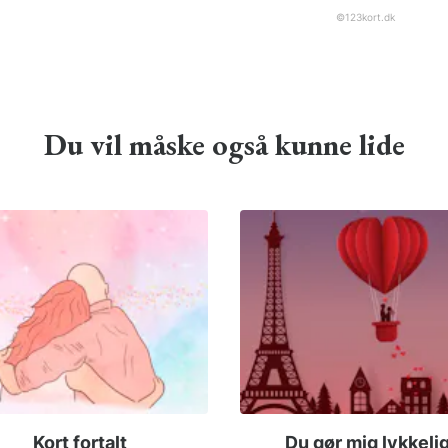
©
123kort.dk
Du vil måske også kunne lide
Kort fortalt
Du gør mig lykkeli