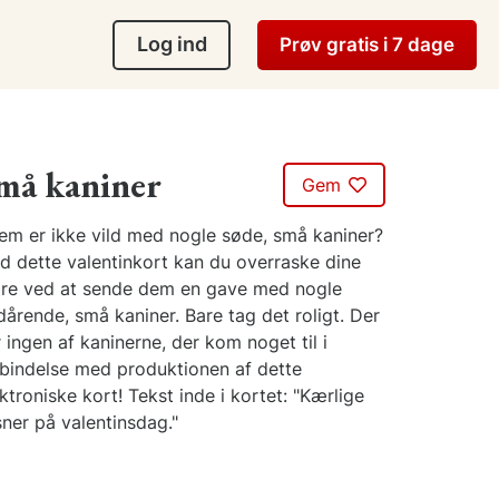
Log ind
Prøv gratis i 7 dage
må kaniner
Gem
em er ikke vild med nogle søde, små kaniner?
d dette valentinkort kan du overraske dine
re ved at sende dem en gave med nogle
årende, små kaniner. Bare tag det roligt. Der
 ingen af kaninerne, der kom noget til i
rbindelse med produktionen af dette
ktroniske kort! Tekst inde i kortet: "Kærlige
sner på valentinsdag."