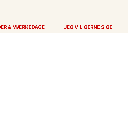
DER & MÆRKEDAGE
JEG VIL GERNE SIGE
ort
Takkekort
Hans
Kærlighed
ag
Flyttekort
ag
Årstider
nskort
Undskyld
ar
eCards in English
ort