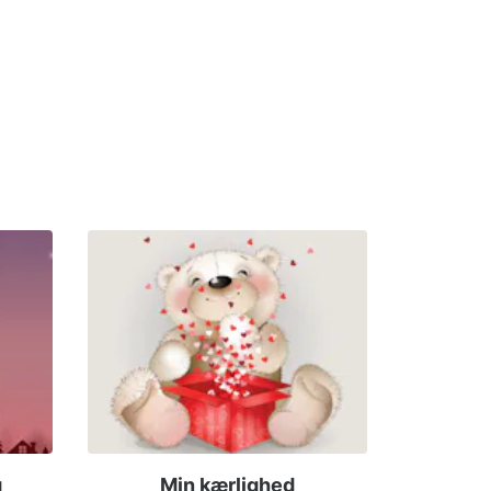
g
Min kærlighed