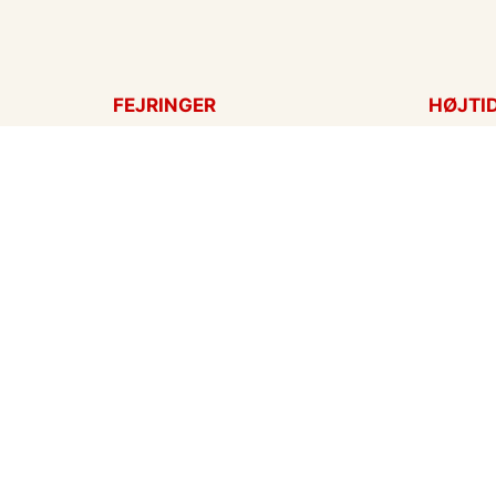
FEJRINGER
HØJTI
Fødselsdagskort
Påskek
Tillykke
Sankt 
Bryllupsdag
Mors d
Bryllup
Fars d
Jubilæum
Valenti
Dimission
Aprilsn
Invitationer
Nytårsk