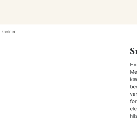
 kaniner
S
Hv
Me
kæ
bed
var
fo
ele
hil