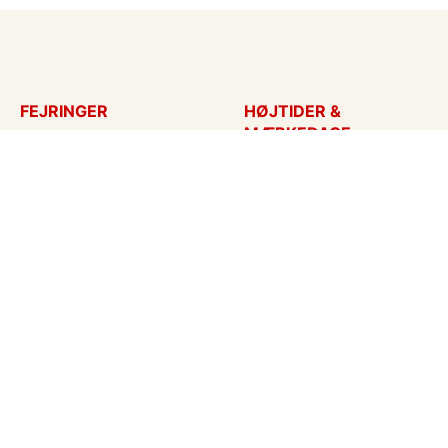
FEJRINGER
HØJTIDER &
MÆRKEDAGE
Fødselsdagskort
Påskekort
Tillykke
Sankt Hans
Bryllupsdag
Mors dag
Bryllup
Fars dag
Jubilæum
Valentinskort
Dimission
Aprilsnar
Invitationer
Nytårskort