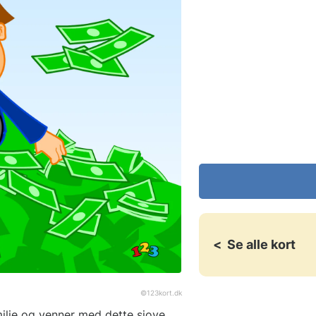
<
Se alle kort
©
123kort.dk
ilie og venner med dette sjove