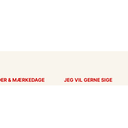
DER & MÆRKEDAGE
JEG VIL GERNE SIGE
ort
Takkekort
Hans
Kærlighed
ag
Flyttekort