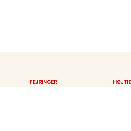
FEJRINGER
HØJTI
Fødselsdagskort
Påskek
Tillykke
Sankt 
Bryllupsdag
Mors d