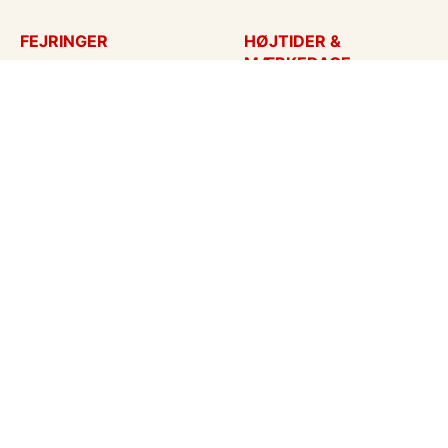
FEJRINGER
HØJTIDER &
MÆRKEDAGE
Fødselsdagskort
Påskekort
Tillykke
Sankt Hans
Bryllupsdag
Mors dag
Bryllup
Fars dag
Jubilæum
Valentinskort
Dimission
Aprilsnar
Invitationer
Nytårskort
Ny baby
Halloween
Konfirmation