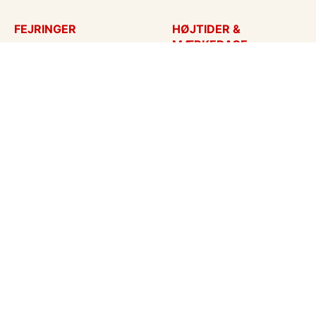
FEJRINGER
HØJTIDER &
MÆRKEDAGE
Fødselsdagskort
Påskekort
Tillykke
Sankt Hans
Bryllupsdag
Mors dag
Bryllup
Fars dag
Jubilæum
Valentinskort
Dimission
Aprilsnar
Invitationer
Nytårskort
Ny baby
Halloween
Konfirmation