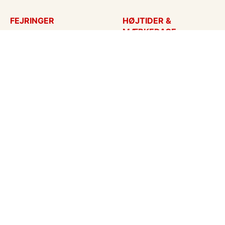
FEJRINGER
HØJTIDER &
MÆRKEDAGE
Fødselsdagskort
Påskekort
Tillykke
Sankt Hans
Bryllupsdag
Mors dag
Bryllup
Fars dag
Jubilæum
Valentinskort
Dimission
Aprilsnar
Invitationer
Nytårskort
Ny baby
Halloween
Konfirmation