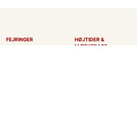
FEJRINGER
HØJTIDER &
MÆRKEDAGE
Fødselsdagskort
Påskekort
Tillykke
Sankt Hans
Bryllupsdag
Mors dag
Bryllup
Fars dag
Jubilæum
Valentinskort
Dimission
Aprilsnar
Invitationer