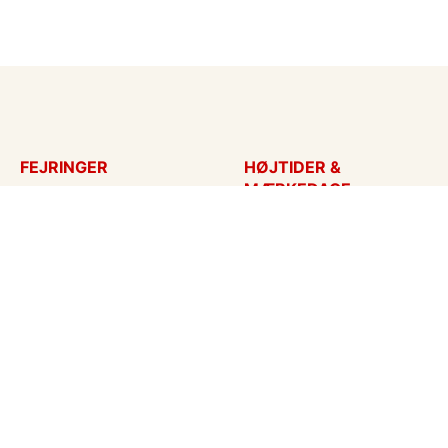
FEJRINGER
HØJTIDER &
MÆRKEDAGE
Fødselsdagskort
Påskekort
Tillykke
Sankt Hans
Bryllupsdag
Mors dag
Bryllup
Fars dag
Jubilæum
Valentinskort
Dimission