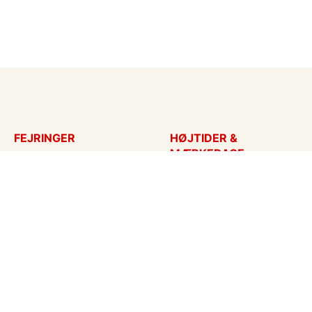
FEJRINGER
HØJTIDER &
MÆRKEDAGE
Fødselsdagskort
Påskekort
Tillykke
Sankt Hans
Bryllupsdag
Mors dag
Bryllup
Fars dag
Jubilæum
Valentinskort