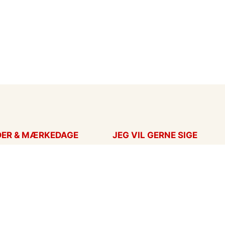
DER & MÆRKEDAGE
JEG VIL GERNE SIGE
ort
Takkekort
Hans
Kærlighed
ag
Flyttekort