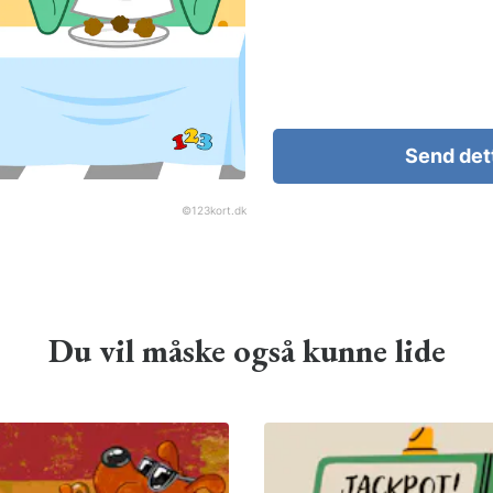
Send det
©
123kort.dk
Du vil måske også kunne lide