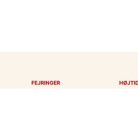
FEJRINGER
HØJTI
Fødselsdagskort
Påskek
Tillykke
Sankt 
Bryllupsdag
Mors d