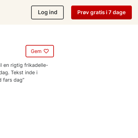
Log ind
Prøv gratis i 7 dage
Gem
 en rigtig frikadelle-
dag. Tekst inde i
d fars dag”