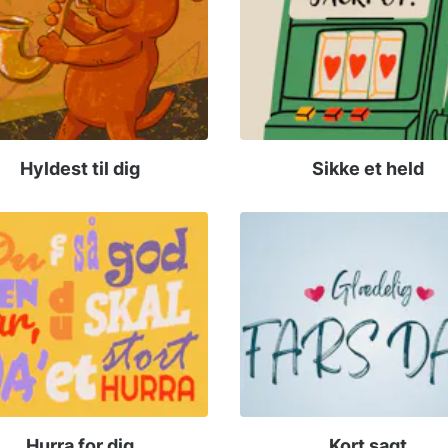
Hyldest til dig
Sikke et held
Hurra for dig
Kort sagt