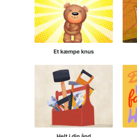
Et kæmpe knus
Helt i din ånd