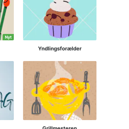
Nyt
Yndlingsforælder
Grillmesteren