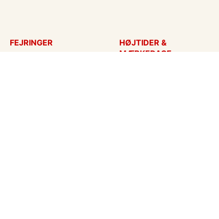
FEJRINGER
HØJTIDER &
MÆRKEDAGE
Fødselsdagskort
Påskekort
Tillykke
Sankt Hans
Bryllupsdag
Mors dag
Bryllup
Fars dag
Jubilæum
Valentinskort
Dimission
Aprilsnar
Invitationer
Nytårskort
Ny baby