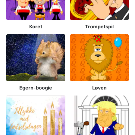
Koret
Trompetspil
Egern-boogie
Løven