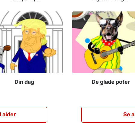
Din dag
De glade poter
 alder
Se a