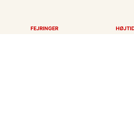
FEJRINGER
HØJTI
Fødselsdagskort
Påskek
Tillykke
Sankt 
Bryllupsdag
Mors d
Bryllup
Fars d
Jubilæum
Valenti
Dimission
Aprilsn
Invitationer
Nytårsk