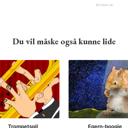
©
123kort.dk
Du vil måske også kunne lide
Trompetspil
Egern-boogie