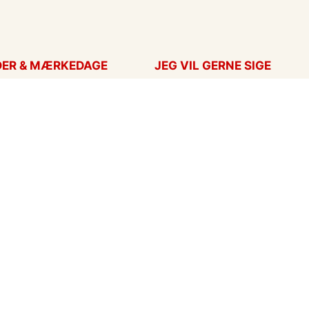
DER & MÆRKEDAGE
JEG VIL GERNE SIGE
ort
Takkekort
Hans
Kærlighed
ag
Flyttekort
ag
Årstider
nskort
Undskyld
ar
eCards in English
ort