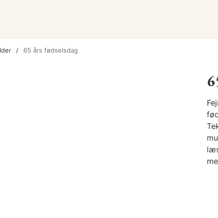
lder
65 års fødselsdag
6
Fej
fø
Tek
mu
læs
me