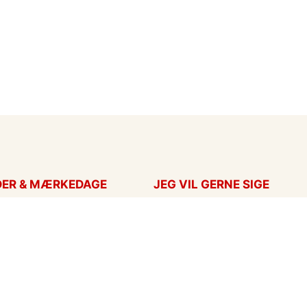
DER & MÆRKEDAGE
JEG VIL GERNE SIGE
ort
Takkekort
Hans
Kærlighed
ag
Flyttekort