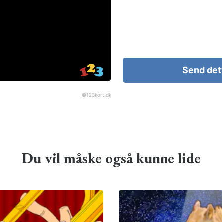
Send det
©
123kort.dk
Du vil måske også kunne lide