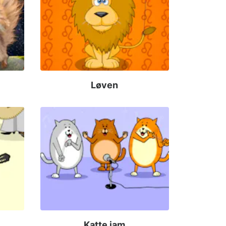
Løven
Katte jam