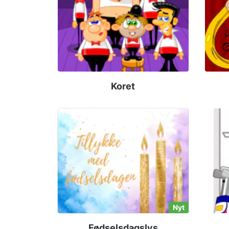
Koret
Nyt
Fødselsdagslys