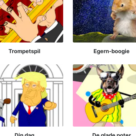
Trompetspil
Egern-boogie
Din dag
De glade poter