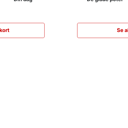
kort
Se a