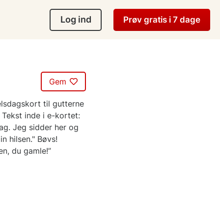
Log ind
Prøv gratis i 7 dage
Gem
lsdagskort til gutterne
 Tekst inde i e-kortet:
dag. Jeg sidder her og
n hilsen." Bøvs!
en, du gamle!”