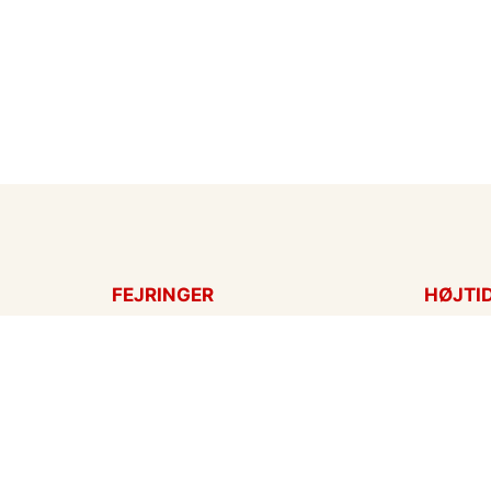
FEJRINGER
HØJTI
Fødselsdagskort
Påskek
Tillykke
Sankt 
Bryllupsdag
Mors d