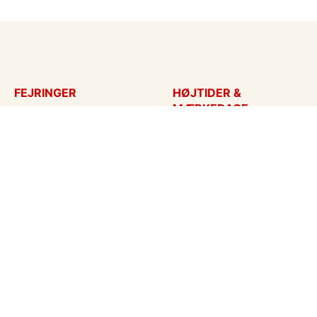
FEJRINGER
HØJTIDER &
MÆRKEDAGE
Fødselsdagskort
Påskekort
Tillykke
Sankt Hans
Bryllupsdag
Mors dag
Bryllup
Fars dag
Jubilæum
Valentinskort
Dimission
Aprilsnar
Invitationer