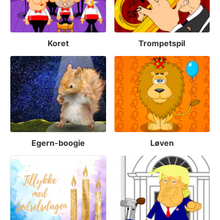
Koret
Trompetspil
Egern-boogie
Løven