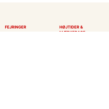
FEJRINGER
HØJTIDER &
MÆRKEDAGE
Fødselsdagskort
Påskekort
Tillykke
Sankt Hans
Bryllupsdag
Mors dag
Bryllup
Fars dag
Jubilæum
Valentinskort
Dimission
Aprilsnar
Invitationer
Nytårskort