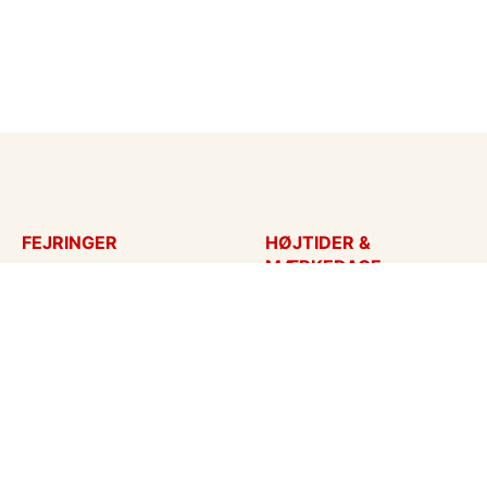
FEJRINGER
HØJTIDER &
MÆRKEDAGE
Fødselsdagskort
Påskekort
Tillykke
Sankt Hans
Bryllupsdag
Mors dag
Bryllup
Fars dag
Jubilæum