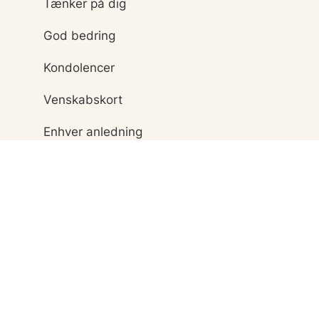
Tænker på dig
God bedring
Kondolencer
Venskabskort
Enhver anledning
Vykort på svensk