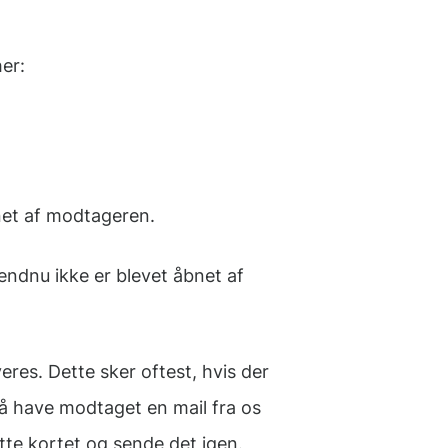
er:
net af modtageren.
endnu ikke er blevet åbnet af
eres. Dette sker oftest, hvis der
så have modtaget en mail fra os
tte kortet og sende det igen.