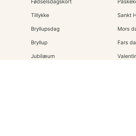
Fødselsdagskort
Påskek
Tillykke
Sankt 
Bryllupsdag
Mors d
Bryllup
Fars d
Jubilæum
Valenti
Dimission
Aprilsn
Invitationer
Nytårsk
Ny baby
Hallow
Konfirmation
Julekor
Lav mit eget kort
Morten