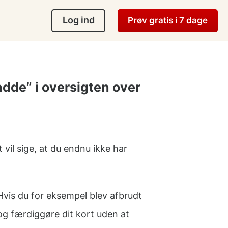
Log ind
Prøv gratis i 7 dage
adde” i oversigten over
 vil sige, at du endnu ikke har
vis du for eksempel blev afbrudt
 og færdiggøre dit kort uden at