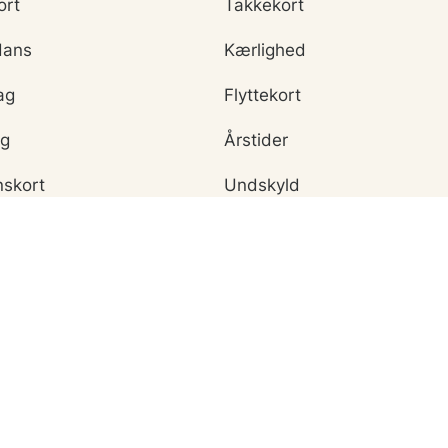
ort
Takkekort
Hans
Kærlighed
ag
Flyttekort
ag
Årstider
nskort
Undskyld
ar
eCards in English
ort
een
t
saften