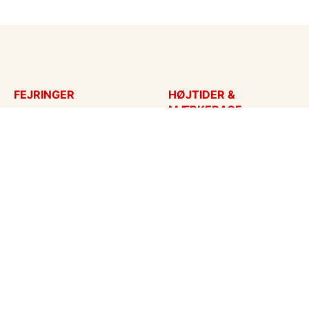
FEJRINGER
HØJTIDER &
MÆRKEDAGE
Fødselsdagskort
Påskekort
Tillykke
Sankt Hans
Bryllupsdag
Mors dag
Bryllup
Fars dag
Jubilæum
Valentinskort
Dimission
Aprilsnar