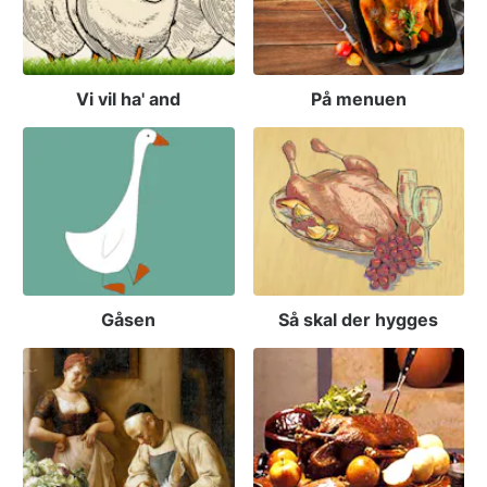
Vi vil ha' and
På menuen
Gåsen
Så skal der hygges