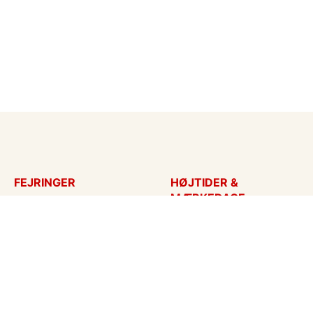
FEJRINGER
HØJTIDER &
MÆRKEDAGE
Fødselsdagskort
Påskekort
Tillykke
Sankt Hans
Bryllupsdag
Mors dag
Bryllup