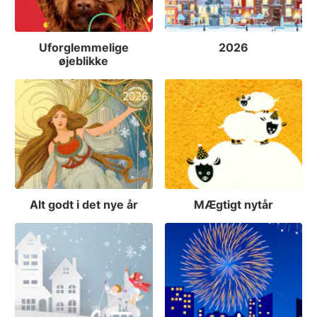
Uforglemmelige
2026
øjeblikke
Alt godt i det nye år
MÆgtigt nytår