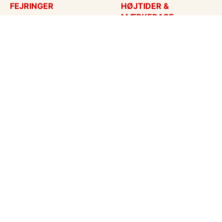
FEJRINGER
HØJTIDER &
MÆRKEDAGE
Fødselsdagskort
Påskekort
Tillykke
Sankt Hans
Bryllupsdag
Mors dag
Bryllup
Fars dag
Jubilæum
Valentinskort
Dimission
Aprilsnar
Invitationer
Nytårskort
Ny baby
Halloween
Konfirmation
Julekort