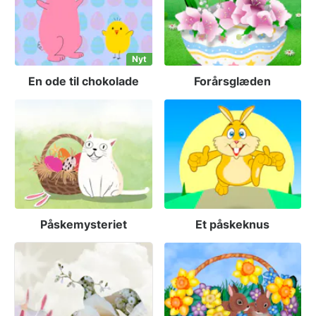
Nyt
En ode til chokolade
Forårsglæden
Påskemysteriet
Et påskeknus