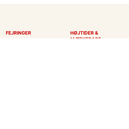
FEJRINGER
HØJTIDER &
MÆRKEDAGE
Fødselsdagskort
Påskekort
Tillykke
Sankt Hans
Bryllupsdag
Mors dag
Bryllup
Fars dag
Jubilæum
Valentinskort
Dimission
Aprilsnar
Invitationer