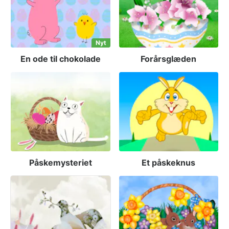
Nyt
En ode til chokolade
Forårsglæden
Påskemysteriet
Et påskeknus