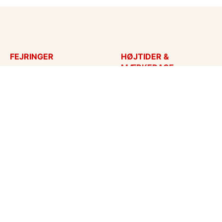
FEJRINGER
HØJTIDER &
MÆRKEDAGE
Fødselsdagskort
Påskekort
Tillykke
Sankt Hans
Bryllupsdag
Mors dag
Bryllup
Fars dag
Jubilæum
Valentinskort
Dimission
Aprilsnar
Invitationer