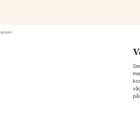
nelsen
V
Sen
med
kor
vå
på