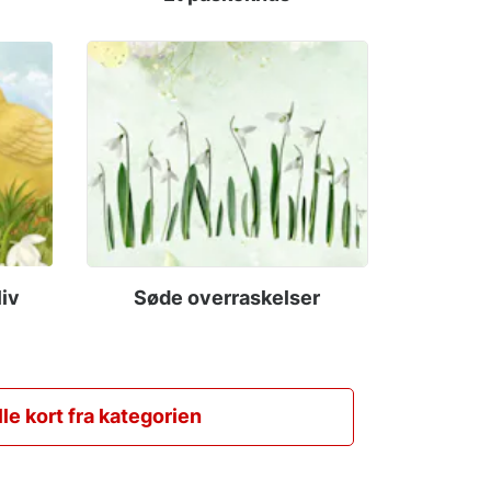
liv
Søde overraskelser
lle kort fra kategorien