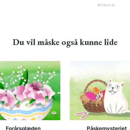
©
123kort.dk
Du vil måske også kunne lide
Forårsglæden
Påskemysteriet