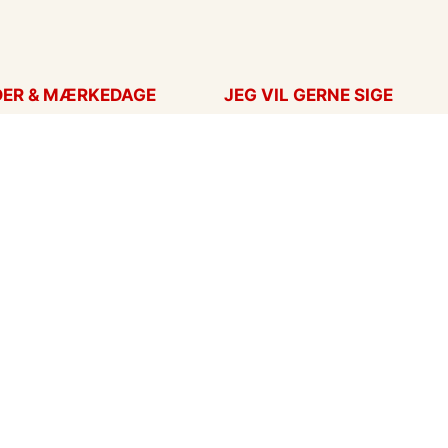
DER & MÆRKEDAGE
JEG VIL GERNE SIGE
ort
Takkekort
Hans
Kærlighed
ag
Flyttekort
ag
Årstider
nskort
Undskyld
ar
eCards in English
ort