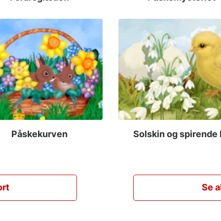
Påskekurven
Solskin og spirende 
ort
Se a