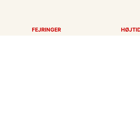
FEJRINGER
HØJTI
Fødselsdagskort
Påskek
Tillykke
Sankt 
Bryllupsdag
Mors d
Bryllup
Fars d
Jubilæum
Valenti
Dimission
Aprilsn
Invitationer
Nytårsk