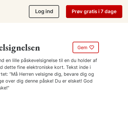
Log ind
Prøv gratis i 7 dage
elsignelsen
Gem
d en lille påskevelsignelse til en du holder af
 dette fine elektroniske kort. Tekst inde i
tet: “Må Herren velsigne dig, bevare dig og
ge over dig denne påske! Du er elsket! God
ske!"