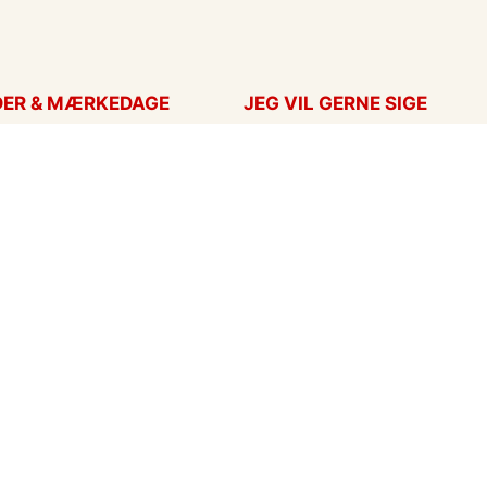
DER & MÆRKEDAGE
JEG VIL GERNE SIGE
ort
Takkekort
Hans
Kærlighed
ag
Flyttekort
ag
Årstider
nskort
Undskyld
ar
eCards in English
ort