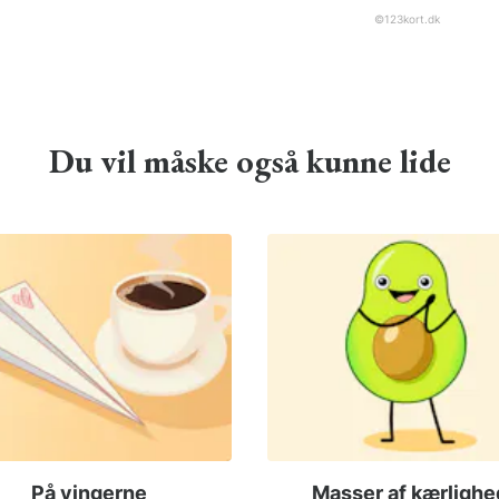
©
123kort.dk
Du vil måske også kunne lide
På vingerne
Masser af kærlighe