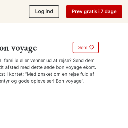
Log ind
Prøv gratis i 7 dage
on voyage
Gem
l familie eller venner ud at rejse? Send dem
dt afsted med dette søde bon voyage ekort.
st i kortet: “Med ønsket om en rejse fuld af
entyr og gode oplevelser! Bon voyage”.