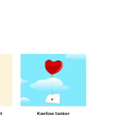
d
Kærlige tanker