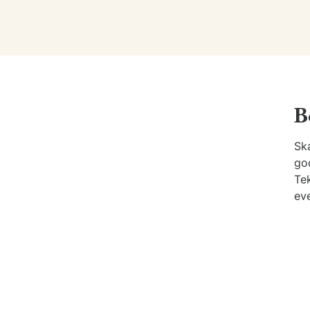
B
Ska
go
Tek
ev