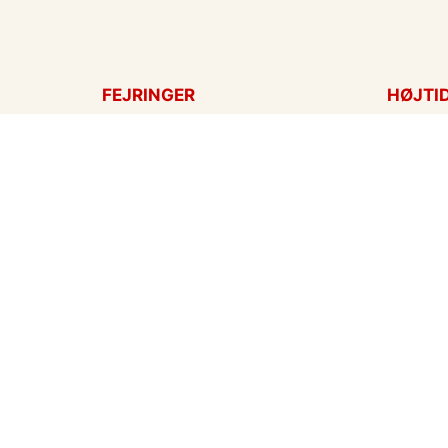
FEJRINGER
HØJTI
Fødselsdagskort
Påskek
Tillykke
Sankt 
Bryllupsdag
Mors d
Bryllup
Fars d
Jubilæum
Valenti
Dimission
Aprilsn
Invitationer
Nytårsk