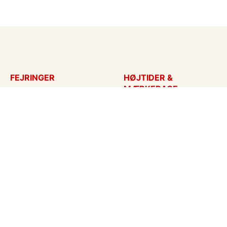
FEJRINGER
HØJTIDER &
MÆRKEDAGE
Fødselsdagskort
Påskekort
Tillykke
Sankt Hans
Bryllupsdag
Mors dag
Bryllup
Fars dag
Jubilæum
Valentinskort
Dimission
Aprilsnar