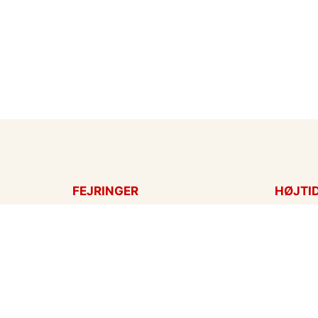
FEJRINGER
HØJTI
Fødselsdagskort
Påskek
Tillykke
Sankt 
Bryllupsdag
Mors d