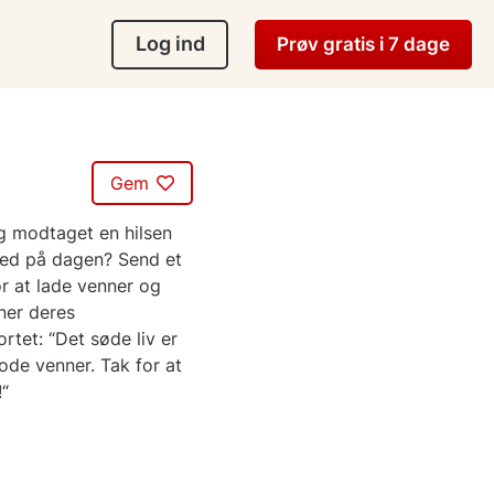
Log ind
Prøv gratis i 7 dage
Gem
g modtaget en hilsen
ed på dagen? Send et
or at lade venner og
ner deres
tet: “Det søde liv er
ode venner. Tak for at
!“