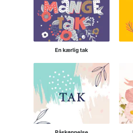
En kærlig tak
Påskønnelse