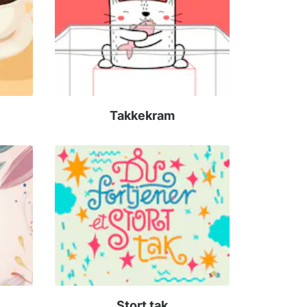
Takkekram
Stort tak