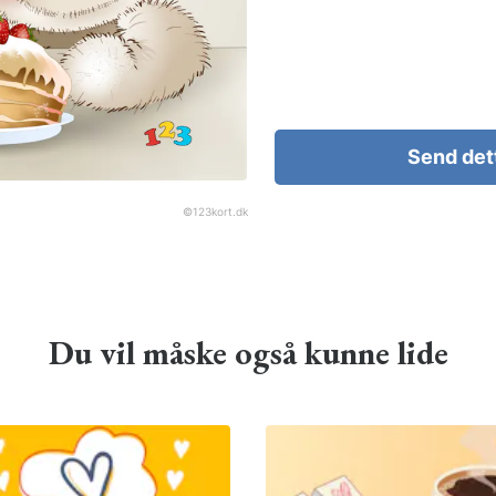
Send det
©
123kort.dk
Du vil måske også kunne lide