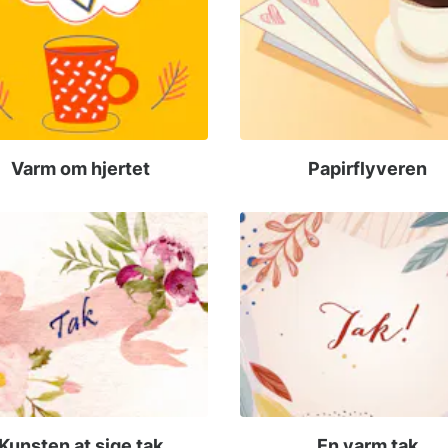
Varm om hjertet
Papirflyveren
Kunsten at sige tak
En varm tak