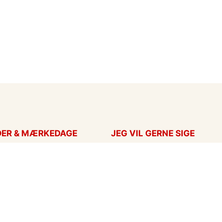
DER & MÆRKEDAGE
JEG VIL GERNE SIGE
ort
Takkekort
Hans
Kærlighed
ag
Flyttekort