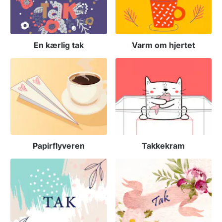
En kærlig tak
Varm om hjertet
Papirflyveren
Takkekram