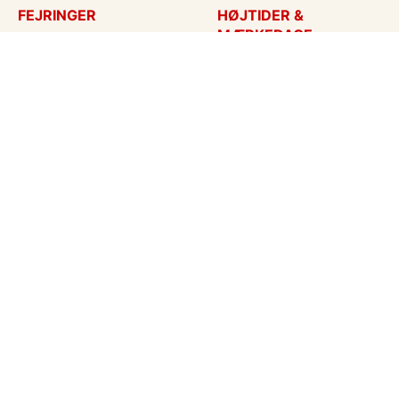
FEJRINGER
HØJTIDER &
MÆRKEDAGE
Fødselsdagskort
Påskekort
Tillykke
Sankt Hans
Bryllupsdag
Mors dag
Bryllup
Fars dag
Jubilæum
Valentinskort
Dimission
Aprilsnar
Invitationer
Nytårskort
Ny baby
Halloween
Konfirmation
Julekort