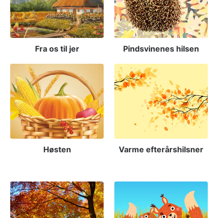
Fra os til jer
Pindsvinenes hilsen
Høsten
Varme efterårshilsner