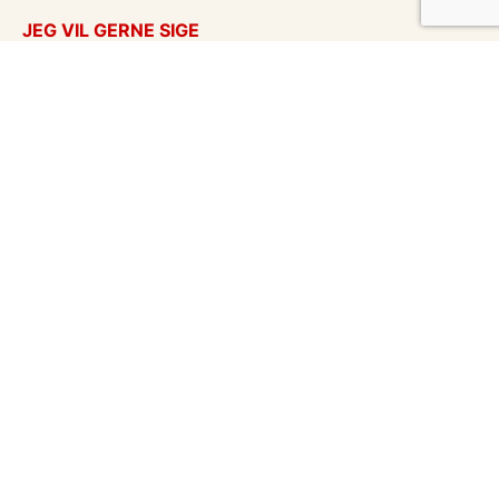
JEG VIL GERNE SIGE
Takkekort
Tænker på dig
Kærlighed
God bedring
Flyttekort
Kondolencer
Årstider
Venskabskort
Undskyld
Enhver anledning
eCards in English
Vykort på svensk
Vores mission
Hent postkort
Om 123kort
Blog