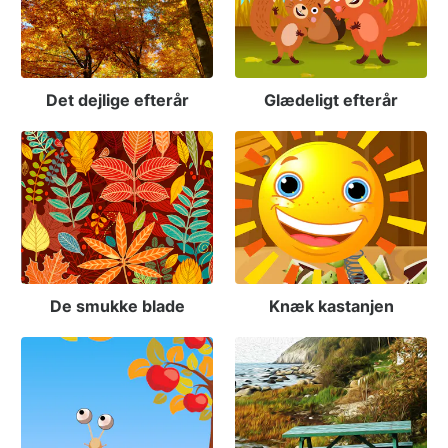
Det dejlige efterår
Glædeligt efterår
De smukke blade
Knæk kastanjen