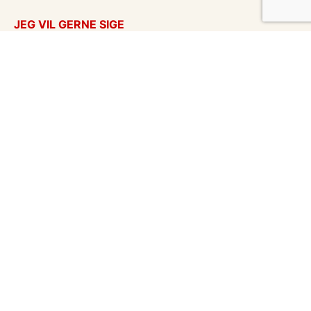
JEG VIL GERNE SIGE
Takkekort
Tænker på dig
Kærlighed
God bedring
Flyttekort
Kondolencer
Årstider
Venskabskort
Undskyld
Enhver anledning
eCards in English
Vykort på svensk
Vores mission
Hent postkort
Om 123kort
Blog