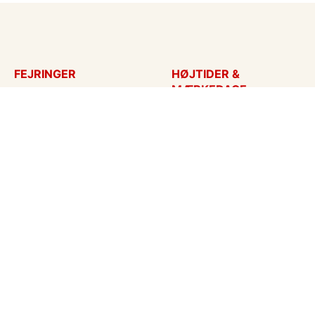
FEJRINGER
HØJTIDER &
MÆRKEDAGE
Fødselsdagskort
Påskekort
Tillykke
Sankt Hans
Bryllupsdag
Mors dag
Bryllup
Fars dag
Jubilæum
Valentinskort
Dimission
Aprilsnar
Invitationer
Nytårskort