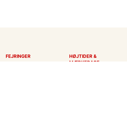
FEJRINGER
HØJTIDER &
MÆRKEDAGE
Fødselsdagskort
Påskekort
Tillykke
Sankt Hans
Bryllupsdag
Mors dag
Bryllup
Fars dag
Jubilæum
Valentinskort