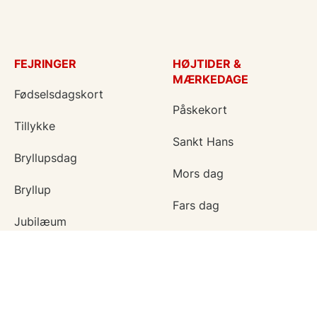
FEJRINGER
HØJTIDER &
MÆRKEDAGE
Fødselsdagskort
Påskekort
Tillykke
Sankt Hans
Bryllupsdag
Mors dag
Bryllup
Fars dag
Jubilæum
Valentinskort
Dimission
Aprilsnar
Invitationer
Nytårskort