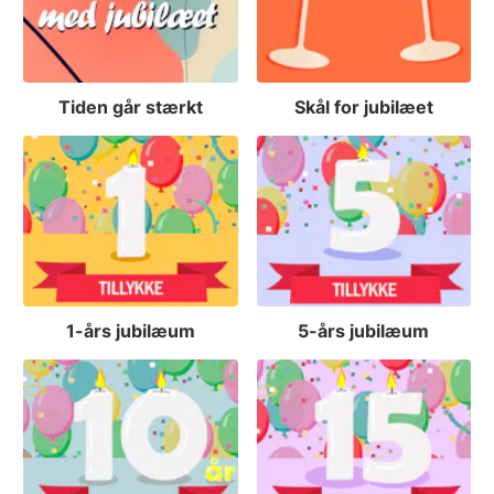
Tiden går stærkt
Skål for jubilæet
1-års jubilæum
5-års jubilæum