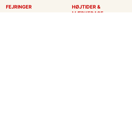
FEJRINGER
HØJTIDER &
MÆRKEDAGE
Fødselsdagskort
Påskekort
Tillykke
Sankt Hans
Bryllupsdag
Mors dag
Bryllup
Fars dag
Jubilæum
Valentinskort
Dimission
Aprilsnar
Invitationer
Nytårskort
Ny baby
Halloween
Konfirmation