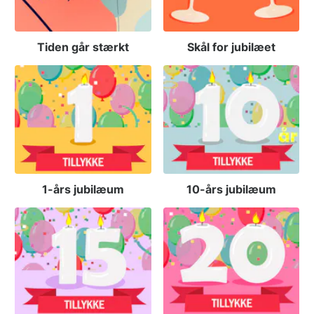
Tiden går stærkt
Skål for jubilæet
1-års jubilæum
10-års jubilæum