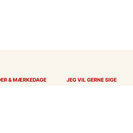
DER & MÆRKEDAGE
JEG VIL GERNE SIGE
ort
Takkekort
Hans
Kærlighed
ag
Flyttekort