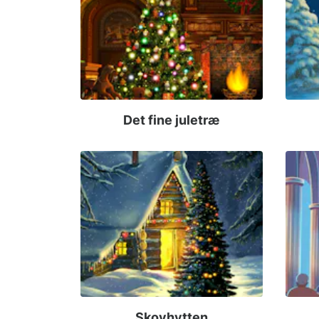
Det fine juletræ
Skovhytten