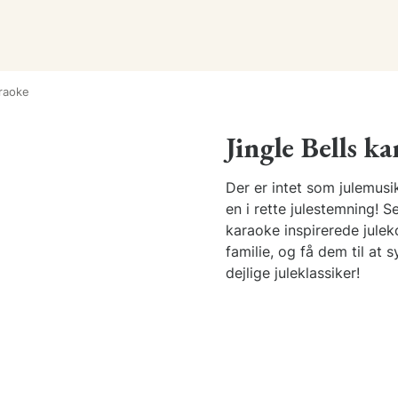
araoke
Jingle Bells k
Der er intet som julemusik
en i rette julestemning! S
karaoke inspirerede juleko
familie, og få dem til at
dejlige juleklassiker!