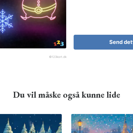
Send det
©
123kort.dk
Du vil måske også kunne lide