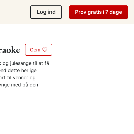
Log ind
Prøv gratis i 7 dage
araoke
Gem
 og julesange til at få
end dette herlige
rt til venner og
 synge med på den