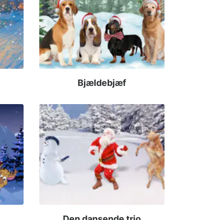
Bjældebjæf
Den dansende trio