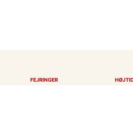
FEJRINGER
HØJTI
Fødselsdagskort
Påskek
Tillykke
Sankt 
Bryllupsdag
Mors d