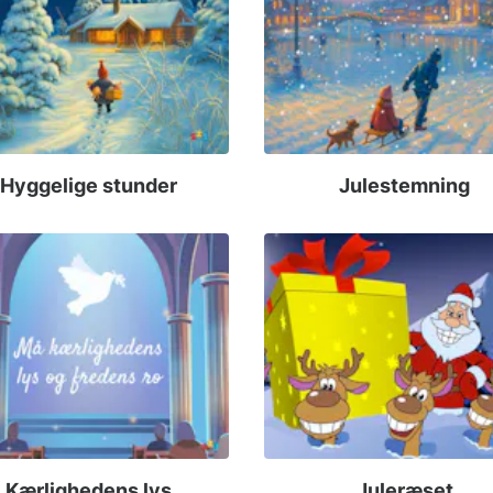
Hyggelige stunder
Julestemning
Kærlighedens lys
Juleræset