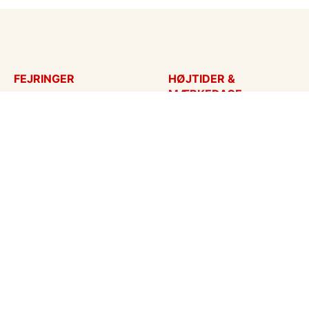
FEJRINGER
HØJTIDER &
MÆRKEDAGE
Fødselsdagskort
Påskekort
Tillykke
Sankt Hans
Bryllupsdag
Mors dag
Bryllup
Fars dag
Jubilæum
Valentinskort
Dimission
Aprilsnar
Invitationer