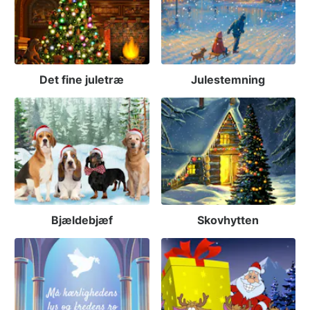
Det fine juletræ
Julestemning
Bjældebjæf
Skovhytten