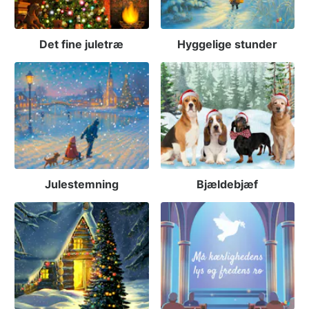
Det fine juletræ
Hyggelige stunder
Julestemning
Bjældebjæf