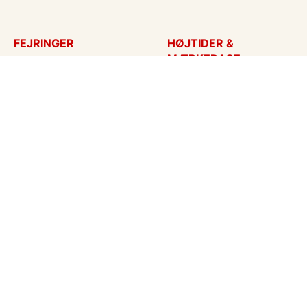
FEJRINGER
HØJTIDER &
MÆRKEDAGE
Fødselsdagskort
Påskekort
Tillykke
Sankt Hans
Bryllupsdag
Mors dag
Bryllup
Fars dag
Jubilæum
Valentinskort
Dimission
Aprilsnar
Invitationer
Nytårskort
Ny baby
Halloween