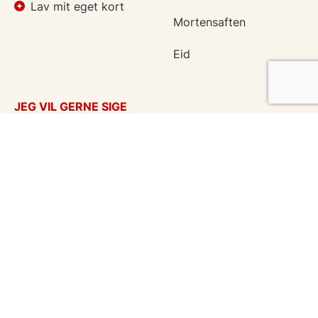
Lav mit eget kort
Mortensaften
Eid
JEG VIL GERNE SIGE
Takkekort
Tænker på dig
Kærlighed
God bedring
Flyttekort
Kondolencer
Årstider
Venskabskort
Undskyld
Enhver anledning
eCards in English
Vykort på svensk