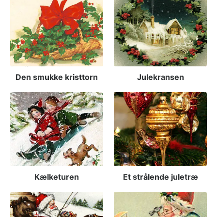
Den smukke kristtorn
Julekransen
Kælketuren
Et strålende juletræ