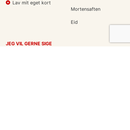
Lav mit eget kort
Mortensaften
Eid
JEG VIL GERNE SIGE
Takkekort
Tænker på dig
Kærlighed
God bedring
Flyttekort
Kondolencer
Årstider
Venskabskort
Undskyld
Enhver anledning
eCards in English
Vykort på svensk