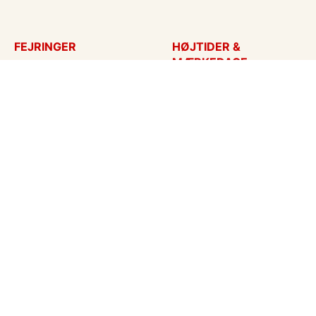
FEJRINGER
HØJTIDER &
MÆRKEDAGE
Fødselsdagskort
Påskekort
Tillykke
Sankt Hans
Bryllupsdag
Mors dag
Bryllup
Fars dag
Jubilæum
Valentinskort
Dimission
Aprilsnar
Invitationer
Nytårskort
Ny baby
Halloween